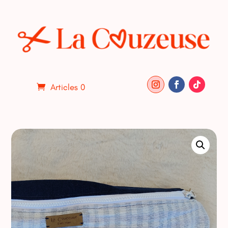
Articles 0
ACCUEIL
/
DIVERS
/ MAXI BANANE VICHY BLEU