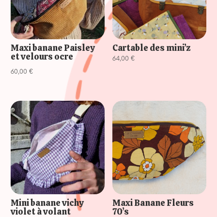
Maxi banane Paisley
Cartable des mini’z
et velours ocre
64,00
€
60,00
€
Mini banane vichy
Maxi Banane Fleurs
violet à volant
70’s