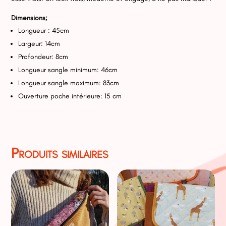
Dimensions;
Longueur : 45cm
Largeur: 14cm
Profondeur: 8cm
Longueur sangle minimum: 46cm
Longueur sangle maximum: 83cm
Ouverture poche intérieure: 15 cm
Produits similaires