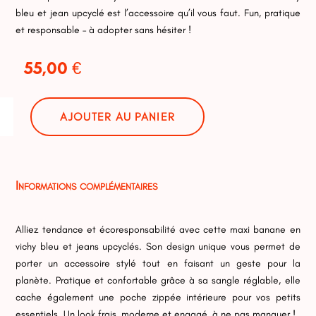
bleu et jean upcyclé est l’accessoire qu’il vous faut. Fun, pratique
et responsable – à adopter sans hésiter !
55,00
€
tité
AJOUTER AU PANIER
i
ane
y
Informations complémentaires
Alliez tendance et écoresponsabilité avec cette maxi banane en
vichy bleu et jeans upcyclés. Son design unique vous permet de
porter un accessoire stylé tout en faisant un geste pour la
planète. Pratique et confortable grâce à sa sangle réglable, elle
cache également une poche zippée intérieure pour vos petits
essentiels. Un look frais, moderne et engagé, à ne pas manquer !