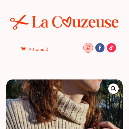
Articles 0
ACCUEIL
/
DIVERS
/ MAXI BANANE PAISLEY ET VELOURS
OCRE