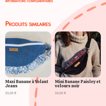
Informations complémentaires
y
Produits similaires
Maxi Banane à Volant
Mini Banane Paisley et
Jeans
velours noir
55,00
€
50,00
€