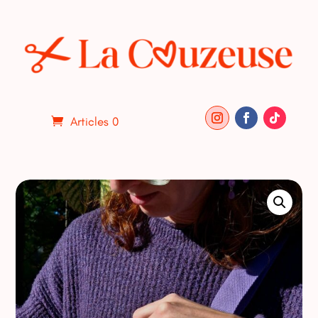
Articles 0
ACCUEIL
/
DIVERS
/ MINI BANANE VICHY FLUO