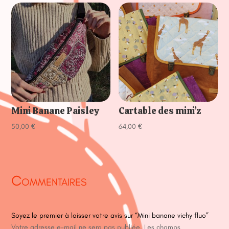
Mini Banane Paisley
Cartable des mini’z
50,00
€
64,00
€
Commentaires
Soyez le premier à laisser votre avis sur “Mini banane vichy fluo”
Votre adresse e-mail ne sera pas publiée.
Les champs