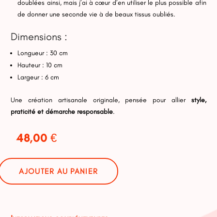
doublées ainsi, mais j’ai à cœur d’en utiliser le plus possible afin
de donner une seconde vie à de beaux tissus oubliés.
Dimensions :
Longueur : 30 cm
Hauteur : 10 cm
Largeur : 6 cm
Une création artisanale originale, pensée pour allier
style,
praticité et démarche responsable
.
48,00
€
AJOUTER AU PANIER
tité
ane