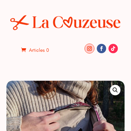
Articles 0
ACCUEIL
/
DIVERS
/ MAXI BANANE PAISLEY ET VELOURS
VIOLET