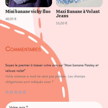
Mini banane vichy fluo
Maxi Banane à Volant
Jeans
48,00
€
55,00
€
Commentaires
Soyez le premier à laisser votre avis sur “Maxi banane Paisley et
velours violet”
Votre adresse e-mail ne sera pas publiée.
Les champs
obligatoires sont indiqués avec
*